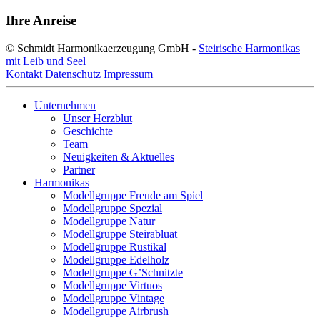
Ihre Anreise
© Schmidt Harmonikaerzeugung GmbH -
Steirische Harmonikas
mit Leib und Seel
Kontakt
Datenschutz
Impressum
Unternehmen
Unser Herzblut
Geschichte
Team
Neuigkeiten & Aktuelles
Partner
Harmonikas
Modellgruppe Freude am Spiel
Modellgruppe Spezial
Modellgruppe Natur
Modellgruppe Steirabluat
Modellgruppe Rustikal
Modellgruppe Edelholz
Modellgruppe G’Schnitzte
Modellgruppe Virtuos
Modellgruppe Vintage
Modellgruppe Airbrush