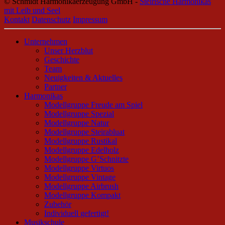
© Schmidt Harmonikaerzeugung GmbH -
Steirische Harmonikas
mit Leib und Seel
Kontakt
Datenschutz
Impressum
Unternehmen
Unser Herzblut
Geschichte
Team
Neuigkeiten & Aktuelles
Partner
Harmonikas
Modellgruppe Freude am Spiel
Modellgruppe Spezial
Modellgruppe Natur
Modellgruppe Steirabluat
Modellgruppe Rustikal
Modellgruppe Edelholz
Modellgruppe G’Schnitzte
Modellgruppe Virtuos
Modellgruppe Vintage
Modellgruppe Airbrush
Modellgruppe Kompakt
Zubehör
Individuell gefertigt!
Musikschule