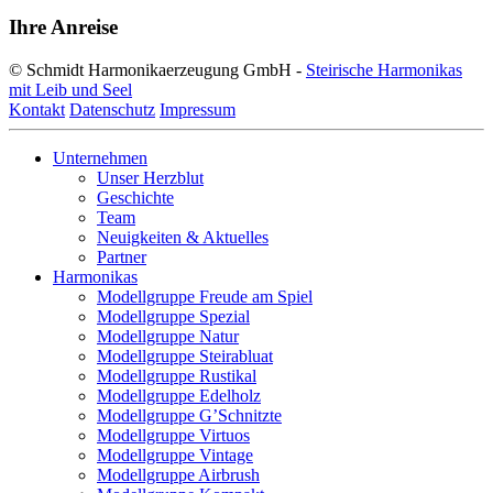
Ihre Anreise
© Schmidt Harmonikaerzeugung GmbH -
Steirische Harmonikas
mit Leib und Seel
Kontakt
Datenschutz
Impressum
Unternehmen
Unser Herzblut
Geschichte
Team
Neuigkeiten & Aktuelles
Partner
Harmonikas
Modellgruppe Freude am Spiel
Modellgruppe Spezial
Modellgruppe Natur
Modellgruppe Steirabluat
Modellgruppe Rustikal
Modellgruppe Edelholz
Modellgruppe G’Schnitzte
Modellgruppe Virtuos
Modellgruppe Vintage
Modellgruppe Airbrush