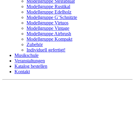
Modellgruppe Steirabluat
Modellgruppe Rustikal
Modellgruppe Edelholz
Modellgruppe G’Schnitzte
Modellgruppe Virtuos
Modellgruppe Vintage
Modellgruppe Airbrush
Modellgruppe Kompakt
Zubehör
Individuell gefertigt!
Musikschule
Veranstaltungen
Katalog bestellen
Kontakt