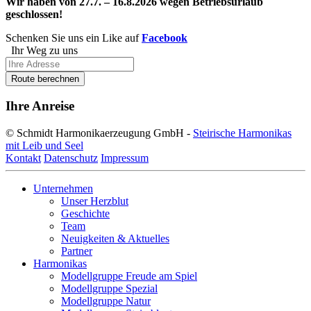
Wir haben von 27.7. – 16.8.2026 wegen Betriebsurlaub
geschlossen!
Schenken Sie uns ein Like auf
Facebook
Ihr Weg zu uns
Route berechnen
Ihre Anreise
© Schmidt Harmonikaerzeugung GmbH -
Steirische Harmonikas
mit Leib und Seel
Kontakt
Datenschutz
Impressum
Unternehmen
Unser Herzblut
Geschichte
Team
Neuigkeiten & Aktuelles
Partner
Harmonikas
Modellgruppe Freude am Spiel
Modellgruppe Spezial
Modellgruppe Natur